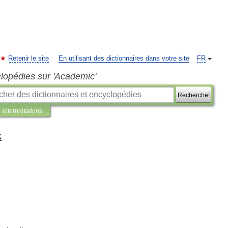
Retenir le site
En utilisant des dictionnaires dans votre site
FR
clopédies sur 'Academic'
Recherche!
interprétations
k