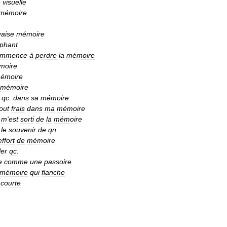
e
visuelle
mémoire
aise
mémoire
éphant
ommence
à
perdre
la
mémoire
moire
émoire
mémoire
qc
.
dans
sa
mémoire
out
frais
dans
ma
mémoire
m
'
est
sorti
de
la
mémoire
le
souvenir
de
qn
.
effort
de
mémoire
ler
qc
.
e
comme
une
passoire
mémoire
qui
flanche
courte