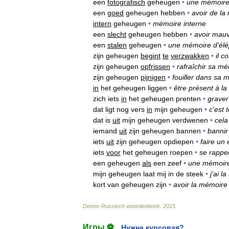
een
fotografisch
geheugen
•
une
mémoir
een
goed
geheugen
hebben
•
avoir
de
la
intern
geheugen
•
mémoire
interne
een
slecht
geheugen
hebben
•
avoir
mauv
een
stalen
geheugen
•
une
mémoire
d
'
él
zijn
geheugen
begint
te
verzwakken
•
il
c
zijn
geheugen
opfrissen
•
rafraîchir
sa
mé
zijn
geheugen
pijnigen
•
fouiller
dans
sa
m
in
het
geheugen
liggen
•
être
présent
à
la
zich
iets
in
het
geheugen
prenten
•
graver
dat
ligt
nog
vers
in
mijn
geheugen
•
c
'
est
t
dat
is
uit
mijn
geheugen
verdwenen
•
cela
iemand
uit
zijn
geheugen
bannen
•
bannir
iets
uit
zijn
geheugen
opdiepen
•
faire
un
iets
voor
het
geheugen
roepen
•
se
rappe
een
geheugen
als
een
zeef
•
une
mémoir
mijn
geheugen
laat
mij
in
de
steek
•
j
'
ai
la
kort
van
geheugen
zijn
•
avoir
la
mémoire
Deens
-
Russisch
woordenboek
.
2015
.
Игры ⚽
Нужна курсовая?