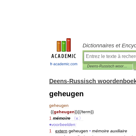
Dictionnaires et Ency
fr-academic.com
Deens-Russisch woordenboek
Deens-Russisch woordenboe
geheugen
geheugen
{{
geheugen
}}{{/
term
}}
1
mémoire
〈v
.
〉
♦
voorbeelden:
1
extern
geheugen
•
mémoire
auxiliaire