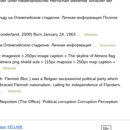
 der unter niederländischer Herrschaft stehende Vorläufer der
 году на Олимпийском стадионе. Личная информация Полное
onderland, 2008) Born January 24, 1963 …
Wikipedia
 на Олимпийском стадионе. Личная информация …
Википедия
imagesize = 250px image caption = The skyline of Almere flag
 Almere.png shield size = 115px mapsize = 250px map caption =
 …
Wikipedia
 Flemish Bloc ) was a Belgian secessionist political party which
mbraced Flemish nationalism, calling for independence of Flanders.
ts …
Wikipedia
Nepotism (The Office). Political corruption Corruption Perception
ique
,
RÉCLAME
18+