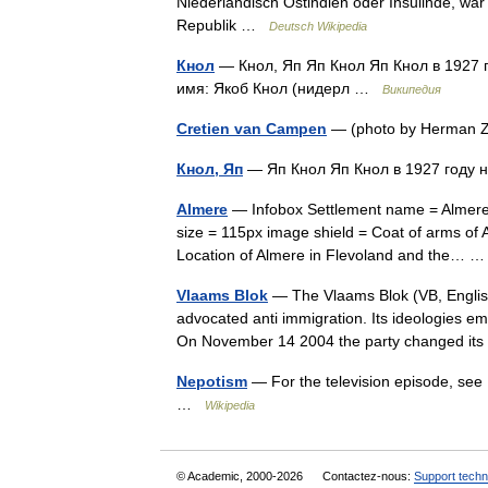
Niederländisch Ostindien oder Insulinde, war
Republik …
Deutsch Wikipedia
Кнол
— Кнол, Яп Яп Кнол Яп Кнол в 1927
имя: Якоб Кнол (нидерл …
Википедия
Cretien van Campen
— (photo by Herman Z
Кнол, Яп
— Яп Кнол Яп Кнол в 1927 году
Almere
— Infobox Settlement name = Almere 
size = 115px image shield = Coat of arms of
Location of Almere in Flevoland and the…
Vlaams Blok
— The Vlaams Blok (VB, English:
advocated anti immigration. Its ideologies e
On November 14 2004 the party changed i
Nepotism
— For the television episode, see 
…
Wikipedia
© Academic, 2000-2026
Contactez-nous:
Support techn