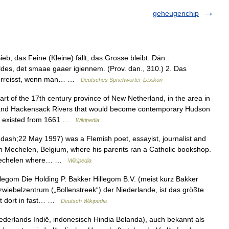
geheugenchip
eb, das Feine (Kleine) fällt, das Grosse bleibt. Dän.:
es, det smaae gaaer igiennem. (Prov. dan., 310.) 2. Das
e zerreisst, wenn man… …
Deutsches Sprichwörter-Lexikon
t of the 17th century province of New Netherland, in the area in
and Hackensack Rivers that would become contemporary Hudson
lly existed from 1661 …
Wikipedia
ash;22 May 1997) was a Flemish poet, essayist, journalist and
n Mechelen, Belgium, where his parents ran a Catholic bookshop.
n Mechelen where… …
Wikipedia
egom Die Holding P. Bakker Hillegom B.V. (meist kurz Bakker
wiebelzentrum („Bollenstreek“) der Niederlande, ist das größte
st dort in fast… …
Deutsch Wikipedia
derlands Indië, indonesisch Hindia Belanda), auch bekannt als