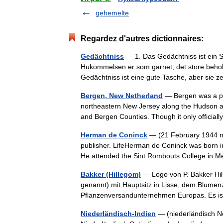
gehemelte
Regardez d'autres dictionnaires:
Gedächtniss
— 1. Das Gedächtniss ist ein Si
Hukommelsen er som garnet, det store behold
Gedächtniss ist eine gute Tasche, aber si
Bergen, New Netherland
— Bergen was a par
northeastern New Jersey along the Hudson 
and Bergen Counties. Though it only officia
Herman de Coninck
— (21 February 1944 nd
publisher. LifeHerman de Coninck was born i
He attended the Sint Rombouts College i
Bakker (Hillegom)
— Logo von P. Bakker Hill
genannt) mit Hauptsitz in Lisse, dem Blumenz
Pflanzenversandunternehmen Europas. Es i
Niederländisch-Indien
— (niederländisch Ne